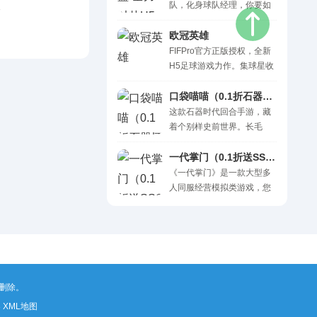
力。快进来开创属于自己的
队，化身球队经理，你要如
经营类
事业，率领财团征战四方。
何排兵布阵，保住球队级
你将接受万人敬仰，邂逅那
别？又将如何运筹帷幄，目
欧冠英雄
个属于你的她/他。
标直指联赛冠军？这一切，
FIFPro官方正版授权，全新
都将在《中职篮：全力以
H5足球游戏力作。集球星收
赴》中实现！ 官方赛事正版
藏，球员养成，布阵对战，
授权，CBA球队全员入驻，
为一体的足球卡牌游戏。 在
口袋喵喵（0.1折石器怀旧版）H5
复刻CBA联赛球员数据，多
这里你可以与梅罗并肩而
这款石器时代回合手游，藏
维度经营培养，快来打造属
战，续写他们的传奇！亦可
着个别样史前世界。长毛
于自己的传奇吧~
带领梅西、C罗创造新的篇
象、暴龙、飞龙在大陆游
章！ 无需下载，点击即玩，
荡，原始村落星罗棋布。 你
一代掌门（0.1折送SSS龙儿）H5
不肝不氪，只需利用碎片时
以原始人身份成长，拉上伙
《一代掌门》是一款大型多
间即可享受足球竞技的魅
伴闯遗迹、探洞穴。各色史
人同服经营模拟类游戏，您
力。
前宠物能驯服，战斗中还能
将扮演一位没落的掌门人，
进化成靠谱帮手。回合制对
当意识到自己的身世后，展
决讲究策略，得看双方实
开自己重建门派之旅，您将
力、宠物技能定战术，团队
通过招揽各种能人异士为您
配合才是赢的关键。 一句
打造神兵利器，贩卖给武林
话：重返蛮荒史前时代，驯
中人赚取大量金钱，通过招
删除。
服异兽主宰原始纪元！ 货
募武侠中的各路豪侠为您开
币：钻石 充值比例：1:100
疆扩土，奠定武林地位，在
8
XML地图