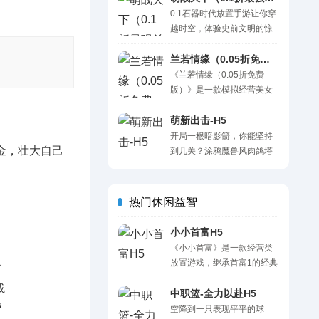
决讲究策略，得看双方实
新升级，九大技能树任君搭
0.1石器时代放置手游让你穿
力、宠物技能定战术，团队
配，符石组合变化出无限可
越时空，体验史前文明的惊
配合才是赢的关键。 一句
能！9种不同难度，800层超
奇！在原始世界中，你将狩
话：重返蛮荒史前时代，驯
大地牢洞穴随心探索，百种
猎、采集资源、建立部落，
兰若情缘（0.05折免费版）H5
服异兽主宰原始纪元！ 货
不同的怪物和BOSS，300多
与其他玩家交流合作或对
《兰若情缘（0.05折免费
币：钻石 充值比例：1:100
件随机属性的可收集装备，
抗。通过技术研发和战斗，
版）》是一款模拟经营美女
上线福利： 登录就送
20000+字的线索式剧情，还
打造强大的部落，征服野兽
主播进行卡牌养成的模拟人
VIP12：直接解锁顶级特
有更多独特有趣的玩法等你
和敌人。挑战丰富的任务，
生挂机类游戏。 真实模拟经
萌新出击-H5
权，起步即享..
发现！深入秘境，挑战精英
解锁新技能和装备，展现你
营各个超人气美女的直播
开局一根暗影箭，你能坚持
BOSS，找寻神秘宝藏，收
的智慧与勇气。在这个充满
金，壮大自己
间，从而白手起家成为一代
到几关？涂鸦魔兽风肉鸽塔
集传说套装！但是千万要注
危险和冒险的时代，你能否
富豪， 模拟人生投资的每一
防小游戏，操作简单、策略
意，..
成为部落的领袖，开创属于
步收益，不断买楼买地，创
性强，升级技能满屏清怪，
自己的文明辉煌？快来探索
业最终成为商业大亨。 游戏
你敢来挑战吗！
热门休闲益智
史前世界的奥秘吧！ 一句
中，玩家不断凭借各种人格
话：0.1折石器时代放置回合
魅力以及选择认识各个美女
小小首富H5
挂机手游 福利： 登入即送
为她们创立直播间，进行直
《小小首富》是一款经营类
VIP..
播大秀，最终一步一步进行
放置游戏，继承首富1的经典
卡牌养成，成为一代商业巨
玩法，开启全新猎偷机制，
鳄。游戏福利满满，等你来
让你可以一夜暴富，偷取土
中职篮-全力以赴H5
领取！！SSR美女秘书、豪
豪的资金，壮大自己的实
空降到一只表现平平的球
车派对..