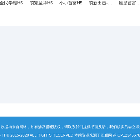
全民学霸H5
萌宠呈祥H5
小小首富H5
萌新出击-H5
谁是首富H5-商战模拟
站数据均来自网络，如有涉及侵犯版权，请联系我们提供书面反馈，我们核实后会立即
GHT © 2015-2020 ALL RIGHTS RESERVED 本站资源来源于互联网
苏ICP1234567