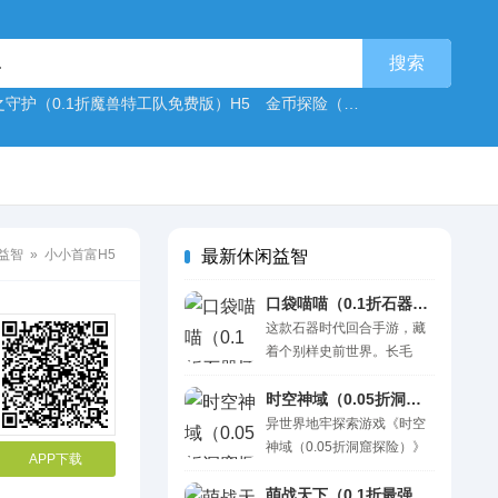
之守护（0.1折魔兽特工队免费版）H5
金币探险（0.1折幻姬送5000免费版）H5
益智
» 小小首富H5
最新休闲益智
口袋喵喵（0.1折石器怀旧版）H5
这款石器时代回合手游，藏
着个别样史前世界。长毛
象、暴龙、飞龙在大陆游
荡，原始村落星罗棋布。 你
时空神域（0.05折洞窟探险）H5
以原始人身份成长，拉上伙
异世界地牢探索游戏《时空
伴闯遗迹、探洞穴。各色史
神域（0.05折洞窟探险）》
APP下载
前宠物能驯服，战斗中还能
神秘来袭！游戏整体画风神
进化成靠谱帮手。回合制对
秘而诡异，Roguelike玩法全
萌战天下（0.1折最强酋长）H5