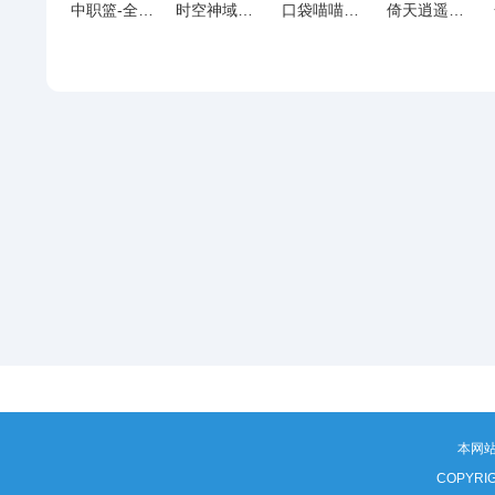
中职篮-全力以赴H5
时空神域（0.05折洞窟探险）H5
口袋喵喵（0.1折石器怀旧版）H5
倚天逍遥录（0.1）H5
本网
COPYRI