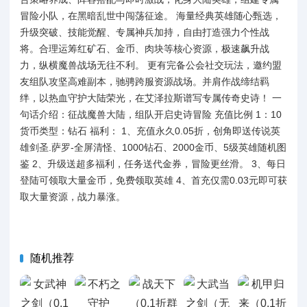
冒险小队，在黑暗乱世中闯荡征途。 海量经典英雄随心甄选，
升级突破、技能觉醒、专属神兵加持，自由打造强力个性战
将。合理运筹红矿石、金币、肉块等核心资源，极速飙升战
力，纵横魔兽战场无往不利。 更有完备公会社交玩法，邀约盟
友组队攻坚高难副本，驰骋跨服资源战场。并肩作战缔结羁
绊，以热血守护大陆荣光，在艾泽拉斯谱写专属传奇史诗！ 一
句话介绍：征战魔兽大陆，组队开启史诗冒险 充值比例 1：10
货币类型：钻石 福利： 1、充值永久0.05折，创角即送传说英
雄剑圣.萨罗-全屏清怪、1000钻石、2000金币、5级英雄随机图
鉴 2、升级送超多福利，任务送代金券，冒险更丝滑。 3、每日
登陆可领取大量金币，免费领取英雄 4、首充仅需0.03元即可获
取大量资源，战力暴涨。
随机推荐