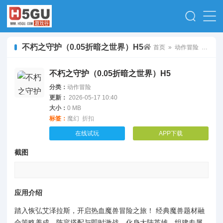
不朽之守护（0.05折暗之世界）H5
首页
»
动作冒险
» 不朽之守护（0.05折暗之世界）H5
不朽之守护（0.05折暗之世界）H5
分类：
动作冒险
更新：
2026-05-17 10:40
大小：
0 MB
标签：
魔幻
折扣
在线试玩
APP下载
截图
应用介绍
踏入恢弘艾泽拉斯，开启热血魔兽冒险之旅！ 经典魔兽题材融
合策略养成、阵容搭配与即时激战，化身大陆英雄，组建专属