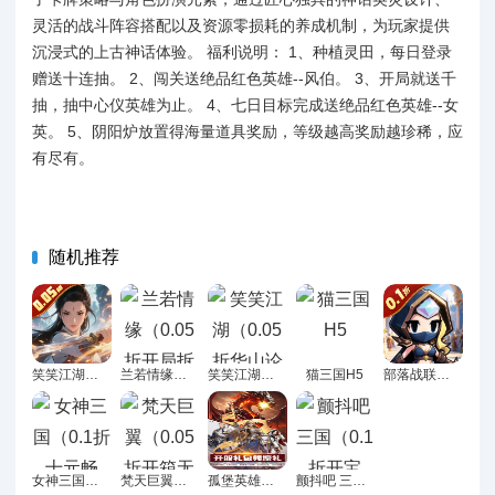
灵活的战斗阵容搭配以及资源零损耗的养成机制，为玩家提供
沉浸式的上古神话体验。 福利说明： 1、种植灵田，每日登录
赠送十连抽。 2、闯关送绝品红色英雄--风伯。 3、开局就送千
抽，抽中心仪英雄为止。 4、七日目标完成送绝品红色英雄--女
英。 5、阴阳炉放置得海量道具奖励，等级越高奖励越珍稀，应
有尽有。
随机推荐
笑笑江湖（0.05折一统江湖）H5
兰若情缘（0.05折开局拆盲盒）H5
笑笑江湖（0.05折华山论剑）H5
猫三国H5
部落战联盟（0.1折失落的王国）H5
女神三国（0.1折十元畅玩）H5
梵天巨翼（0.05折开箱无限送充）H5
孤堡英雄（0.1折圣火女神暴爽开局）H5
颤抖吧 三国（0.1折开宝箱）H5