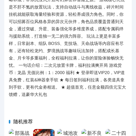
是不肝不氪的放置玩法，支持自动战斗与离线收益，碎片时间
挂机就能获取海量经验和资源，轻松养成强力角色。同时，你
可以招募百位风格各异的异次元伙伴，角色品质覆盖普通到天
金，通过突破、升星、装备强化等多维度养成，搭配专属羁绊
与援助系统，打造独一无二的强力阵容。 玩法上更是丰富多
样，日常副本、组队 BOSS、竞技场、天命战场等内容应有尽
有，还有轻松龙约、梦境挑战等趣味玩法加持，搭配成长基
金、月卡等多重福利，全程福利拉满，让你的冒险体验畅快无
忧。 一句话介绍：二次元放置卡牌，福利拉满爽开局 游戏货
币：龙晶 充值比例：1：2000 福利 ★ 登录即送VIP20，VIP道
具免费，红装&神器拿手软 ★ 每日签到福利拉满，各类道具拿
到手软，更有代金劵相送。 ★ 超值首充，任意金额四倍元宝大
馈赠，送豪华大礼包
随机推荐