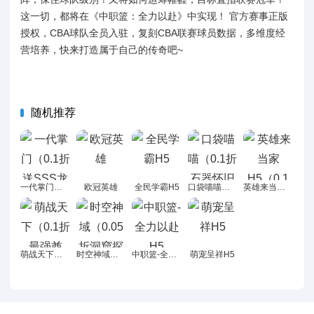
这一切，都将在《中职篮：全力以赴》中实现！ 官方赛事正版
授权，CBA球队全员入驻，复刻CBA联赛球员数据，多维度经
营培养，快来打造属于自己的传奇吧~
随机推荐
一代掌门（0.1折送SSS龙儿）H5
欧冠英雄
全民学霸H5
口袋喵喵（0.1折石器怀旧版）H5
英雄来当家H5（0.1折）
萌战天下（0.1折最强酋长）H5
时空神域（0.05折洞窟探险）H5
中职篮-全力以赴H5
萌宠呈祥H5