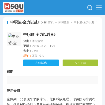
中职篮-全力以赴H5
首页
»
休闲益智
» 中职篮-全力以赴H5
中职篮-全力以赴H5
分类：
休闲益智
更新：
2026-03-29 11:27
大小：
0 MB
标签：
体育
模拟
在线试玩
APP下载
截图
应用介绍
空降到一只表现平平的球队，化身球队经理，你要如何排兵布
阵，保住球队级别？又将如何运筹帷幄，目标直指联赛冠军？