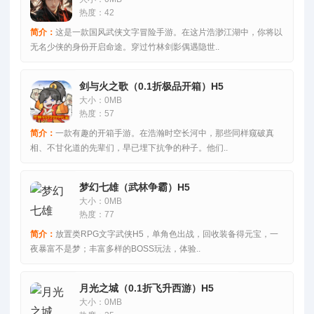
热度：42
简介：
这是一款国风武侠文字冒险手游。在这片浩渺江湖中，你将以
无名少侠的身份开启命途。穿过竹林剑影偶遇隐世..
剑与火之歌（0.1折极品开箱）H5
大小：0MB
热度：57
简介：
一款有趣的开箱手游。在浩瀚时空长河中，那些同样窥破真
相、不甘化道的先辈们，早已埋下抗争的种子。他们..
梦幻七雄（武林争霸）H5
大小：0MB
热度：77
简介：
放置类RPG文字武侠H5，单角色出战，回收装备得元宝，一
夜暴富不是梦；丰富多样的BOSS玩法，体验..
月光之城（0.1折飞升西游）H5
大小：0MB