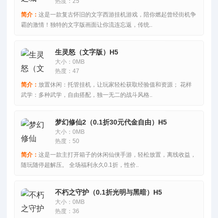
热度：25
简介：
这是一款复古怀旧的文字西游挂机游戏，陪你燃起曾经街机争
霸的激情！独特的文字版画面让你流连忘返，传统..
生灵怒（文字版）H5
大小：0MB
热度：47
简介：
放置休闲：托管挂机，让玩家轻松获取经验值和资源； 花样
武学：多种武学，自由搭配，独一无二的战斗风格..
梦幻修仙2（0.1折30元代金自由）H5
大小：0MB
热度：50
简介：
这是一款主打开箱子的休闲仙侠手游，轻松放置，离线收益，
随玩随停超解压。 全场福利永久0.1折，性价..
不朽之守护（0.1折光明与黑暗）H5
大小：0MB
热度：36