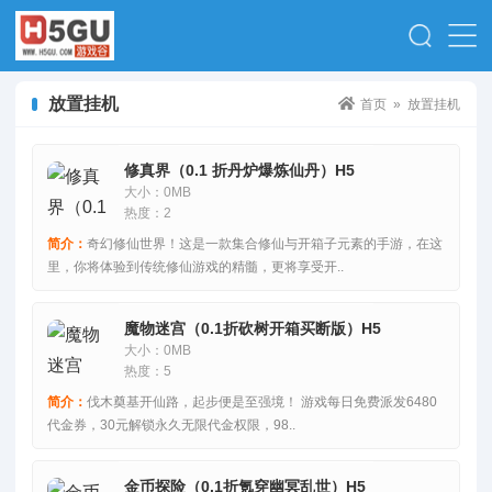
放置挂机
首页
»
放置挂机
修真界（0.1 折丹炉爆炼仙丹）H5
大小：0MB
热度：2
简介：
奇幻修仙世界！这是一款集合修仙与开箱子元素的手游，在这
里，你将体验到传统修仙游戏的精髓，更将享受开..
魔物迷宫（0.1折砍树开箱买断版）H5
大小：0MB
热度：5
简介：
伐木奠基开仙路，起步便是至强境！ 游戏每日免费派发6480
代金券，30元解锁永久无限代金权限，98..
金币探险（0.1折氪穿幽冥乱世）H5