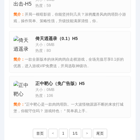
热度：59
简介：
开局一根暗影箭，你能坚持到几关？涂鸦魔兽风肉鸽塔防小游
戏，操作简单、策略性强，升级技能满屏清怪，你..
倚天逍遥录（0.1）H5
大小：0MB
热度：80
简介：
一款全新版本的休闲肉鸽自走棋游戏，全场充值尽享0.1折的
优惠，进入游戏VIP免费送，开局选取神级功..
正中靶心（免广告版）H5
大小：0MB
热度：106
简介：
"正中靶心是一款肉鸽塔防。一大波怪物源源不断的来攻打城
堡，你能守住吗？ 游戏特色： * 简单易上手..
首页
<
1
1/1
>
尾页