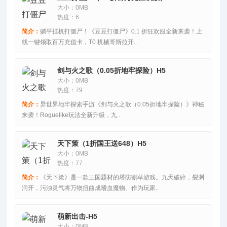
大小：0MB
热度：6
简介：
躺平挂机打僵尸！《豆豆打僵尸》0.1 折狂欢服全新来袭！上
线一键领取百万充值卡，T0 机械哥斯拉开..
剑与火之歌（0.05折地牢探险）H5
大小：0MB
热度：79
简介：
异世界地牢探索手游《剑与火之歌（0.05折地牢探险）》神秘
来袭！Roguelike玩法全新升级，九..
天下策（1折国王送648）H5
大小：0MB
热度：77
简介：
《天下策》是一款三国题材的塔防割草游戏。九天破碎，裂渊
洞开，污浊灵气将万物扭曲成嗜血魔物。作为玩家..
萌新出击-H5
大小：0MB