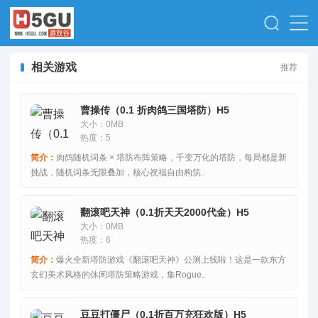
相关游戏
推荐
曹操传（0.1 折肉鸽三国塔防）H5
大小：0MB
热度：5
简介：
肉鸽随机词条 × 塔防布阵策略，千变万化的塔防，每局都是新
挑战，随机词条无限叠加，核心祝福自由构筑..
翻滚吧天神（0.1折天天2000代金）H5
大小：0MB
热度：6
简介：
爆火全新塔防游戏《翻滚吧天神》公测上线啦！这是一款东方
玄幻美术风格的休闲塔防策略游戏，集Rogue..
豆豆打僵尸（0.1折百万充狂欢版）H5